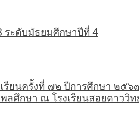
ระดับมัธยมศึกษาปีที่ 4
รียนครั้งที่ ๗๒ ปีการศึกษา ๒๕๖
ละพลศึกษา ณ โรงเรียนสอยดาววิท