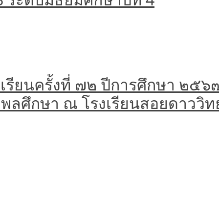
รียนครั้งที่ ๗๒ ปีการศึกษา ๒๕๖
ละพลศึกษา ณ โรงเรียนสอยดาววิท