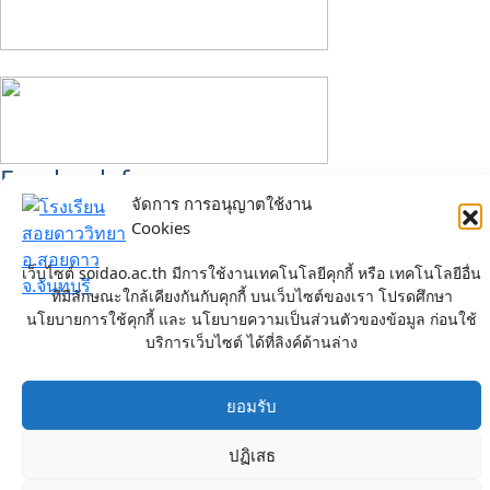
Facebook fanpage
จัดการ การอนุญาตใช้งาน
Cookies
โรงเรียนสอยดาววิทยา เลขที่ 81 หมู่ 5 ตำบลทรายขาว อำเภอ
สอยดาว จังหวัดจันทบุรี
เว็บไซต์ soidao.ac.th มีการใช้งานเทคโนโลยีคุกกี้ หรือ เทคโนโลยีอื่น
สังกัดสำนักงานเขตพื้นที่การศึกษามัธยมศึกษาจันทบุรี ตราด
ที่มีลักษณะใกล้เคียงกันกับคุกกี้ บนเว็บไซต์ของเรา โปรดศึกษา
นโยบายการใช้คุกกี้ และ นโยบายความเป็นส่วนตัวของข้อมูล ก่อนใช้
สำนักงานคณะกรรมการการศึกษาขั้นพื้นฐาน (สพฐ.)
บริการเว็บไซต์ ได้ที่ลิงค์ด้านล่าง
กระทรวงศึกษาธิการ
โทรศัพท์
: (039) 381140
โทรสาร
: (039) 381140
E-mail
:
soidaowittaya@gmail.com
ยอมรับ
Website
:
www.soidao.ac.th
Copyright © 2022 Soidao Wittaya School
ปฏิเสธ